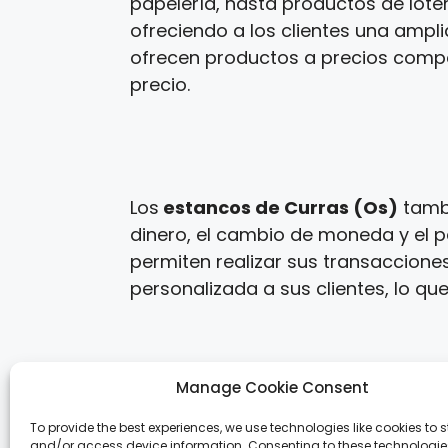
papelería, hasta productos de loter
ofreciendo a los clientes una ampl
ofrecen productos a precios competi
precio.
Los
estancos de Curras (Os)
tambi
dinero, el cambio de moneda y el p
permiten realizar sus transaccione
personalizada a sus clientes, lo que
Manage Cookie Consent
Los
estancos de España
ofrecen n
To provide the best experiences, we use technologies like cookies to s
variedad de productos y servicios a
and/or access device information. Consenting to these technologies