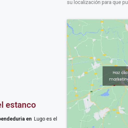
su localización para que p
Haz cli
marketing
el estanco
pendeduria
en
Lugo es el