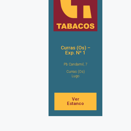
Curras (Os) –
Exp. Nº 1
Pb Candamil, 7
Curras (Os)
Lugo
Ver
Estanco