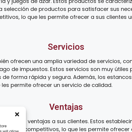
ía y juegos de azar. Estos productos se caracteri
ia selección de productos para satisfacer sus ne
tivos, lo que les permite ofrecer a sus clientes 
Servicios
én ofrecen una amplia variedad de servicios, com
ago de impuestos. Estos servicios son muy útiles 
s de forma rápida y segura. Además, los estanco
 les permite ofrecer un servicio de calidad.
Ventajas
umerosas ventajas a sus clientes. Estos establec
tore
 precios competitivos, lo que les permite ofrecer 
 will allow