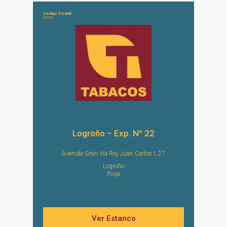
Código Postal:
26002
Logroño – Exp. Nº 22
Avenida Gran Via Rey Juan Carlos I, 27
Logroño
Rioja
Ver Estanco