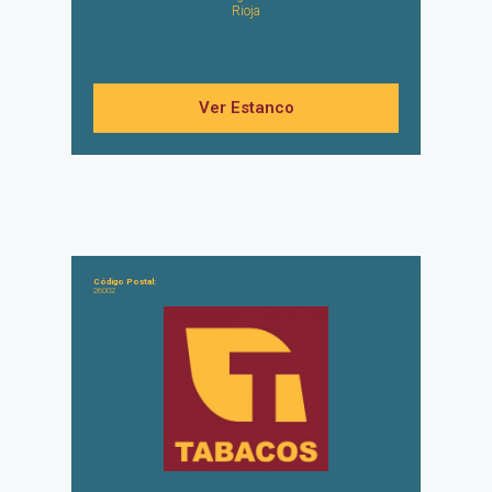
Rioja
Ver Estanco
Código Postal:
26002