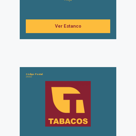
Ver Estanco
Código Postal:
26002