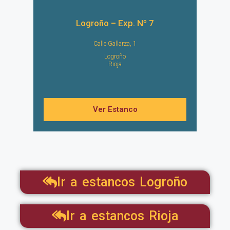
Logroño – Exp. Nº 7
Calle Gallarza, 1
Logroño
Rioja
Ver Estanco
Ir a estancos Logroño
Ir a estancos Rioja