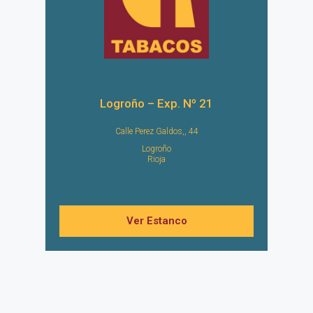
Logroño – Exp. Nº 21
Calle Perez Galdos,, 44
Logroño
Rioja
Ver Estanco