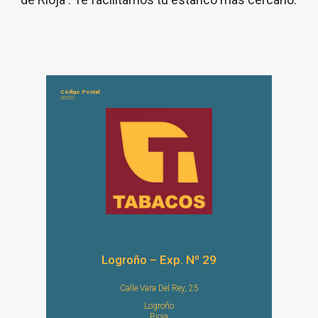
Código Postal:
26002
Logroño – Exp. Nº 29
Calle Vara Del Rey, 25
Logroño
Rioja