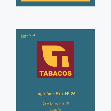
Código Postal:
26002
Logroño – Exp. Nº 26
Calle Somosierra, 15
Logroño