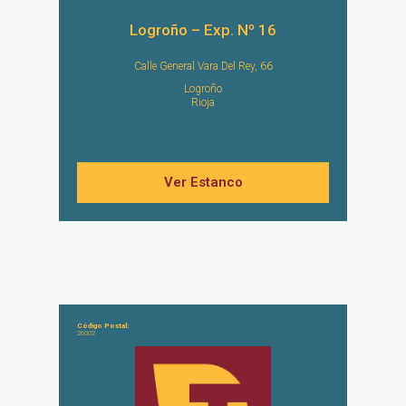
Logroño – Exp. Nº 16
Calle General Vara Del Rey, 66
Logroño
Rioja
Ver Estanco
Código Postal:
26002