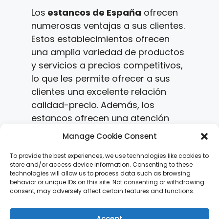
Los
estancos de España
ofrecen
numerosas ventajas a sus clientes.
Estos establecimientos ofrecen
una amplia variedad de productos
y servicios a precios competitivos,
lo que les permite ofrecer a sus
clientes una excelente relación
calidad-precio. Además, los
estancos ofrecen una atención
personalizada a sus clientes, lo que
Manage Cookie Consent
les permite ofrecer un servicio de
calidad. Por último, los estancos
To provide the best experiences, we use technologies like cookies to
store and/or access device information. Consenting to these
ofrecen una amplia variedad de
technologies will allow us to process data such as browsing
productos y servicios, lo que les
behavior or unique IDs on this site. Not consenting or withdrawing
consent, may adversely affect certain features and functions.
permite satisfacer las necesidades
de sus clientes.
Accept