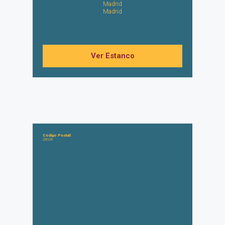
Madrid
Madrid
Ver Estanco
Código Postal:
28028