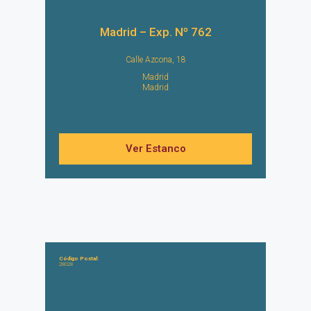
Madrid – Exp. Nº 762
Calle Azcona, 18
Madrid
Madrid
Ver Estanco
Código Postal:
28028