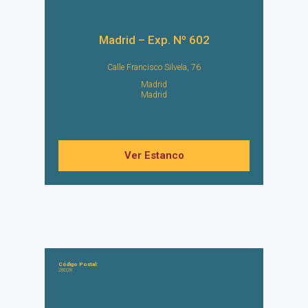
Madrid – Exp. Nº 602
Calle Francisco Silvela, 76
Madrid
Madrid
Ver Estanco
Código Postal:
28028