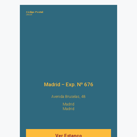
Código Postal:
28028
Madrid – Exp. Nº 676
Avenida Bruselas, 48
Madrid
Madrid
Ver Estanco