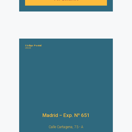
Código Postal:
28028
Madrid – Exp. Nº 651
Calle Cartagena, 73 - A