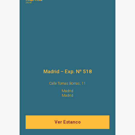
Código Postal:
28045
Madrid – Exp. Nº 518
Calle Tomas Borras, 11
Madrid
Madrid
Ver Estanco