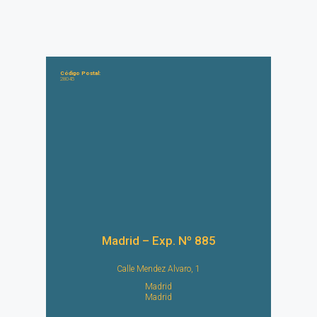
Código Postal:
28045
Madrid – Exp. Nº 885
Calle Mendez Alvaro, 1
Madrid
Madrid