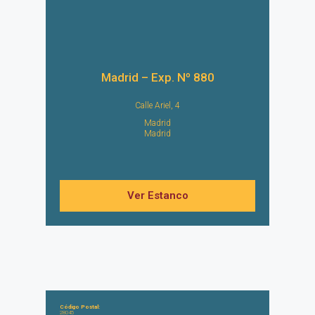
Madrid – Exp. Nº 880
Calle Ariel, 4
Madrid
Madrid
Ver Estanco
Código Postal:
28045