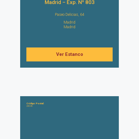
Madrid – Exp. Nº 803
Paseo Delicias, 64
Madrid
Madrid
Ver Estanco
Código Postal:
28045