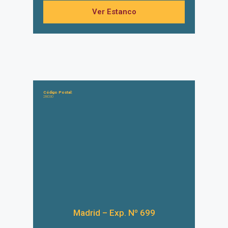
Ver Estanco
Código Postal:
28030
Madrid – Exp. Nº 699