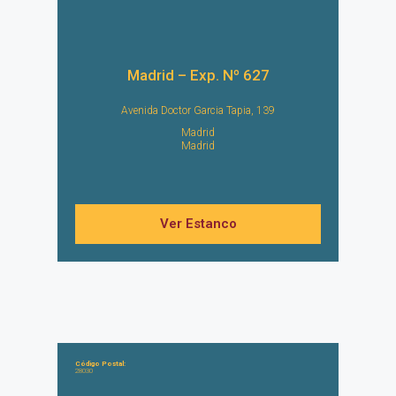
Madrid – Exp. Nº 627
Avenida Doctor Garcia Tapia, 139
Madrid
Madrid
Ver Estanco
Código Postal:
28030