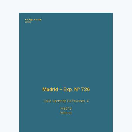
Código Postal:
28030
Madrid – Exp. Nº 726
Calle Hacienda De Pavones, 4
Madrid
Madrid