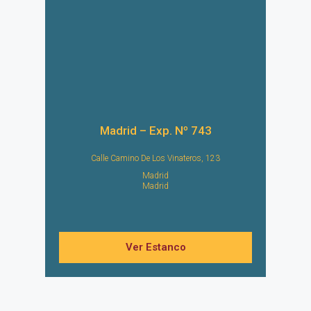
Madrid – Exp. Nº 743
Calle Camino De Los Vinateros, 123
Madrid
Madrid
Ver Estanco