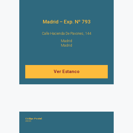
Madrid – Exp. Nº 793
Calle Hacienda De Pavones, 144
Madrid
Madrid
Ver Estanco
Código Postal:
28030