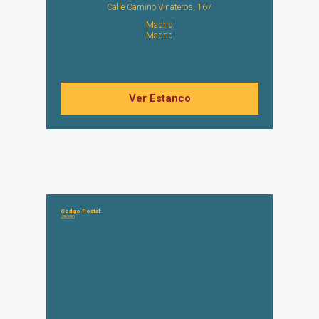
Calle Camino Vinateros, 167
Madrid
Madrid
Ver Estanco
Código Postal:
28030