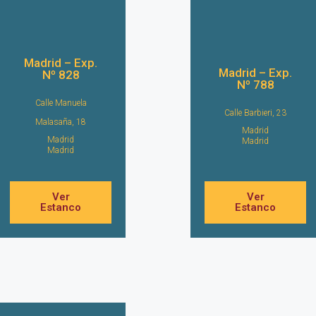
Madrid – Exp.
Madrid – Exp.
Nº 828
Nº 788
Calle Manuela
Calle Barbieri, 23
Malasaña, 18
Madrid
Madrid
Madrid
Madrid
Ver
Ver
Estanco
Estanco