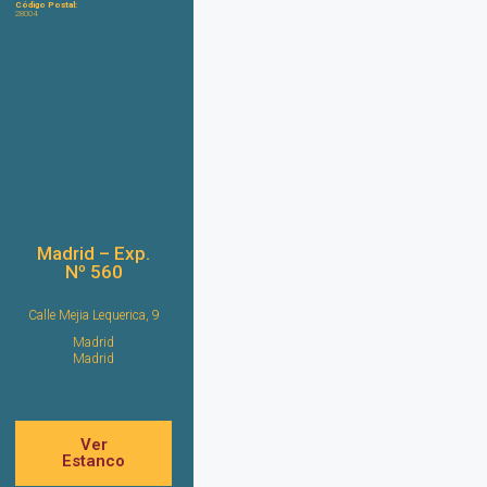
Código Postal:
28004
Madrid – Exp.
Nº 560
Calle Mejia Lequerica, 9
Madrid
Madrid
Ver
Estanco