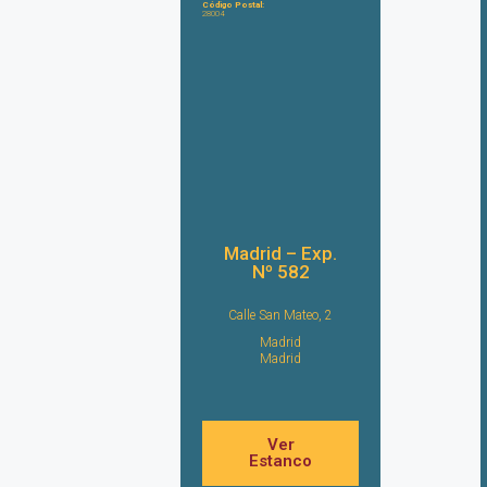
Código Postal:
28004
Madrid – Exp.
Nº 582
Calle San Mateo, 2
Madrid
Madrid
Ver
Estanco