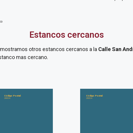
co
Estancos cercanos
te mostramos otros estancos cercanos a la
Calle San And
 estanco mas cercano.
Código Postal:
Código Postal:
28004
28004