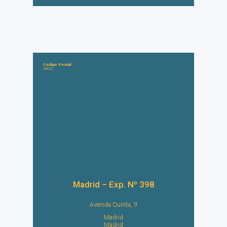
Código Postal:
28022
Madrid – Exp. Nº 398
Avenida Quinta, 9
Madrid
Madrid