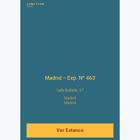
Código Postal:
28022
Madrid – Exp. Nº 463
Calle Boltaña, 57
Madrid
Madrid
Ver Estanco