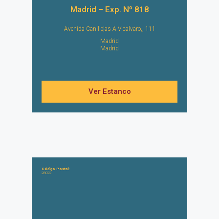
Madrid – Exp. Nº 818
Avenida Canillejas A Vicalvaro,, 111
Madrid
Madrid
Ver Estanco
Código Postal:
28022