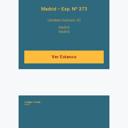
Madrid – Exp. Nº 373
Carretera Vicalvaro, 63
Madrid
Madrid
Ver Estanco
Código Postal:
28022