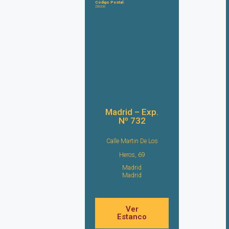
Código Postal:
28008
Madrid – Exp.
Nº 732
Calle Martin De Los
Heros, 69
Madrid
Madrid
Ver
Estanco