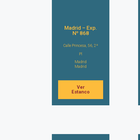
Madrid – Exp.
Nº 868
Calle Princesa, 56, 2ª
Pl
Madrid
Madrid
Ver
Estanco