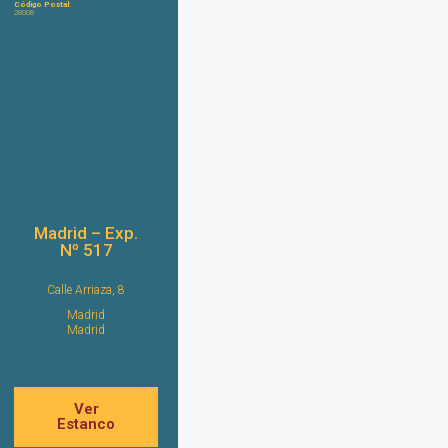
Código Postal:
28008
Madrid – Exp.
Nº 517
Calle Arriaza, 8
Madrid
Madrid
Ver
Estanco