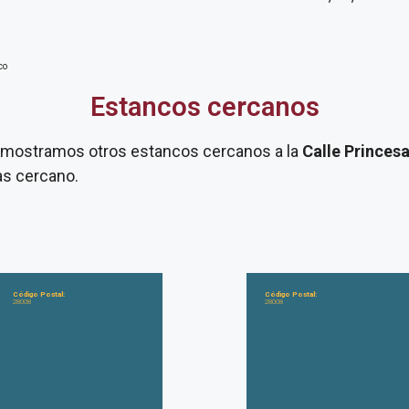
co
Estancos cercanos
te mostramos otros estancos cercanos a la
Calle Princes
as cercano.
Código Postal:
Código Postal:
28008
28008