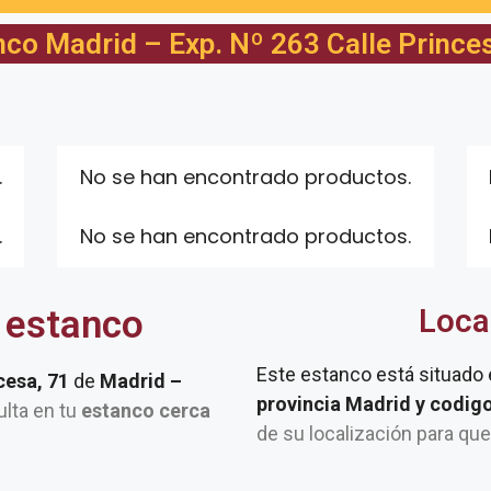
nco Madrid – Exp. Nº 263 Calle Princes
.
No se han encontrado productos.
.
No se han encontrado productos.
 estanco
Loca
Este estanco está situado
cesa, 71
de
Madrid –
provincia Madrid y codig
ulta en tu
estanco cerca
de su localización para qu