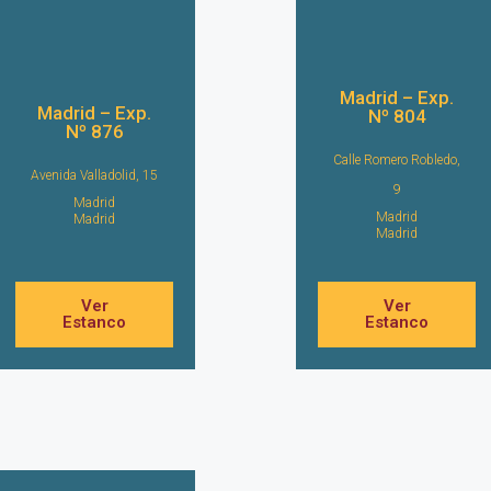
Madrid – Exp.
Madrid – Exp.
Nº 804
Nº 876
Calle Romero Robledo,
Avenida Valladolid, 15
9
Madrid
Madrid
Madrid
Madrid
Ver
Ver
Estanco
Estanco