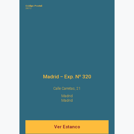
Código Postal:
28012
Madrid – Exp. Nº 320
Calle Carretas, 21
Madrid
Madrid
Ver Estanco