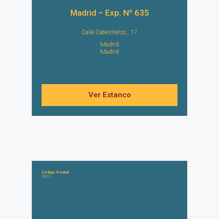
Madrid – Exp. Nº 635
Calle Cabestreros,, 17
Madrid
Madrid
Ver Estanco
Código Postal:
28012