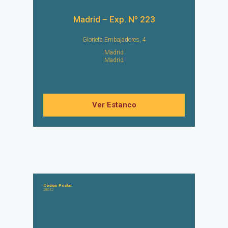
Madrid – Exp. Nº 223
Glorieta Embajadores, 4
Madrid
Madrid
Ver Estanco
Código Postal:
28012