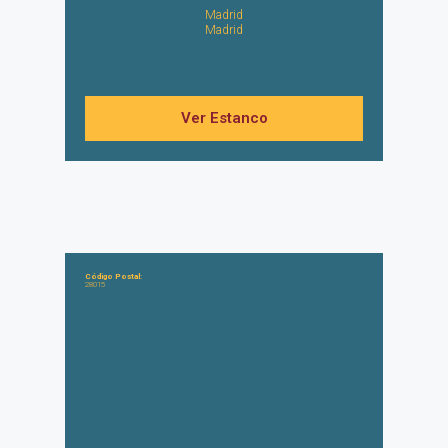
Madrid
Madrid
Ver Estanco
Código Postal:
28015