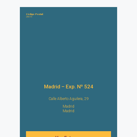
Código Postal:
28015
Madrid – Exp. Nº 524
Calle Alberto Aguilera, 29
Madrid
Madrid