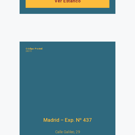
Ver Estanco
Código Postal:
28015
Madrid – Exp. Nº 437
Calle Galileo, 29