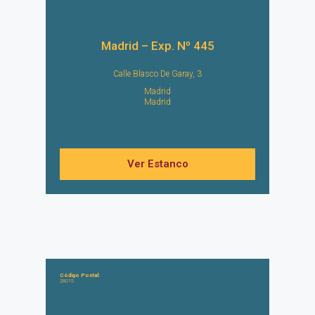
Madrid – Exp. Nº 445
Calle Blasco De Garay, 3
Madrid
Madrid
Ver Estanco
Código Postal:
28015