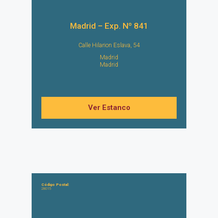
Madrid – Exp. Nº 841
Calle Hilarion Eslava, 54
Madrid
Madrid
Ver Estanco
Código Postal:
28015