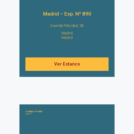
Madrid – Exp. Nº 890
Avenida Felicidad, 38
Madrid
Madrid
Ver Estanco
Código Postal:
28041