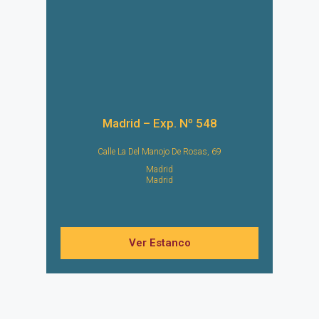
Madrid – Exp. Nº 548
Calle La Del Manojo De Rosas, 69
Madrid
Madrid
Ver Estanco