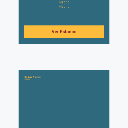
Madrid
Madrid
Ver Estanco
Código Postal:
28041