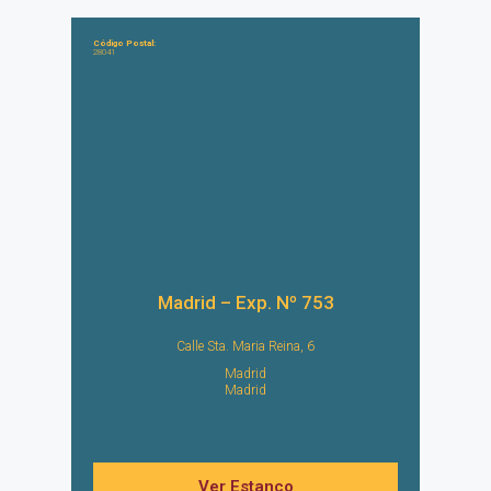
Código Postal:
28041
Madrid – Exp. Nº 753
Calle Sta. Maria Reina, 6
Madrid
Madrid
Ver Estanco