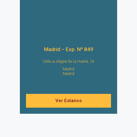
Madrid – Exp. Nº 849
Calle La Alegria De La Huerta, 18
Madrid
Madrid
Ver Estanco