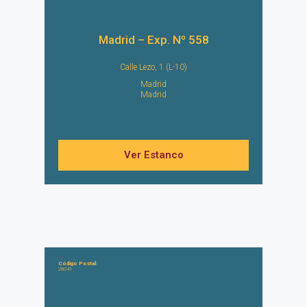
Madrid – Exp. Nº 558
Calle Lezo, 1 (L-10)
Madrid
Madrid
Ver Estanco
Código Postal:
28041