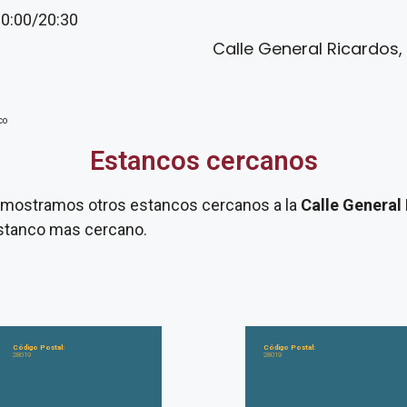
20:00/20:30
Calle General Ricardos, 
co
Estancos cercanos
te mostramos otros estancos cercanos a la
Calle General
 estanco mas cercano.
Código Postal:
Código Postal:
28019
28019