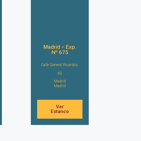
Madrid – Exp.
Nº 675
Calle General Ricardos,
65
Madrid
Madrid
Ver
Estanco