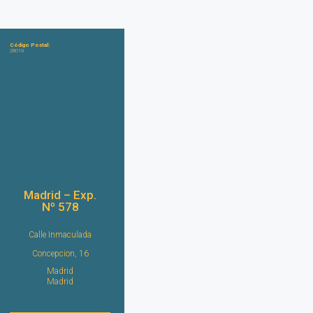
Código Postal:
28019
Madrid – Exp.
Nº 578
Calle Inmaculada
Concepcion, 16
Madrid
Madrid