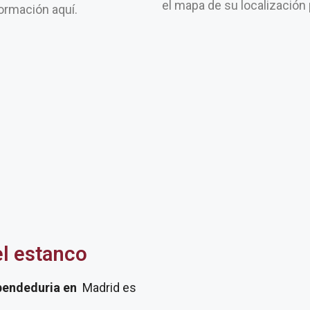
el mapa de su localización
ormación aquí.
3
el estanco
pendeduria
en
Madrid es