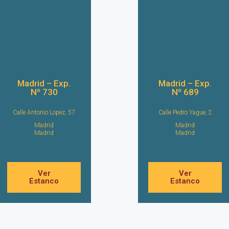
Madrid – Exp.
Madrid – Exp.
Nº 730
Nº 689
Calle Antonio Lopez, 57
Calle Pedro Yague, 2
Madrid
Madrid
Madrid
Madrid
Ver
Ver
Estanco
Estanco