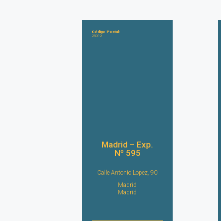
Código Postal:
28019
Madrid – Exp.
Nº 595
Calle Antonio Lopez, 90
Madrid
Madrid