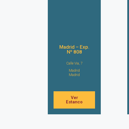
Madrid – Exp.
Nº 808
Calle Via, 7
Madrid
Madrid
Ver
Estanco