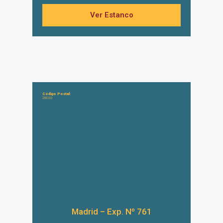
Ver Estanco
Código Postal:
28033
Madrid – Exp. Nº 761