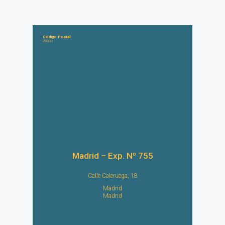
Código Postal:
28033
Madrid – Exp. Nº 755
Calle Caleruega, 18
Madrid
Madrid