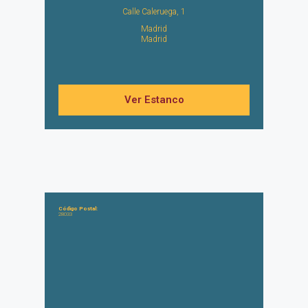
Calle Caleruega, 1
Madrid
Madrid
Ver Estanco
Código Postal:
28033