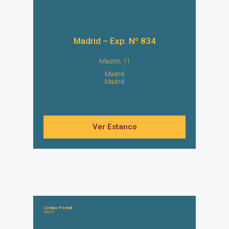
Madrid – Exp. Nº 834
Añastro, 11
Madrid
Madrid
Ver Estanco
Código Postal:
28033