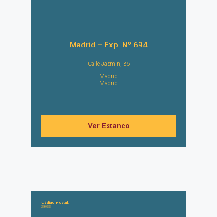
Madrid – Exp. Nº 694
Calle Jazmin, 36
Madrid
Madrid
Ver Estanco
Código Postal:
28033