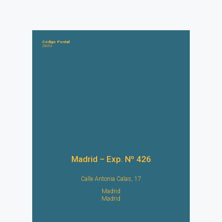
Código Postal:
28053
Madrid – Exp. Nº 426
Calle Antonia Calas, 17
Madrid
Madrid