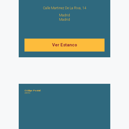
Calle Martinez De La Riva, 14
Madrid
Madrid
Ver Estanco
Código Postal:
28053