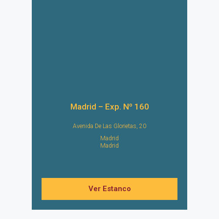
Madrid – Exp. Nº 160
Avenida De Las Glorietas, 20
Madrid
Madrid
Ver Estanco