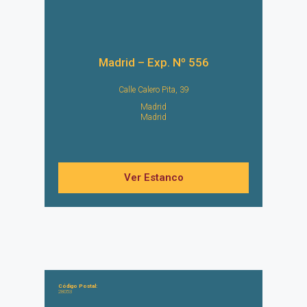
Madrid – Exp. Nº 556
Calle Calero Pita, 39
Madrid
Madrid
Ver Estanco
Código Postal:
28053