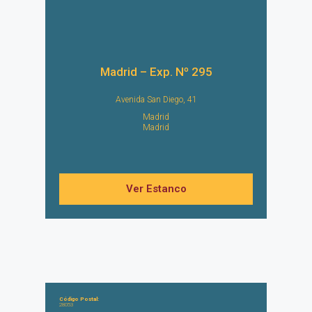
Madrid – Exp. Nº 295
Avenida San Diego, 41
Madrid
Madrid
Ver Estanco
Código Postal:
28053