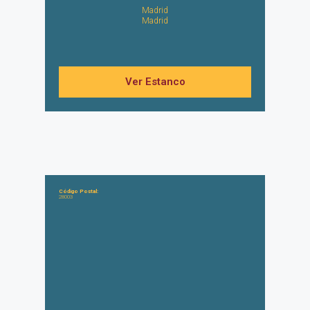
Madrid
Madrid
Ver Estanco
Código Postal:
28003