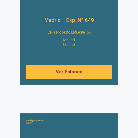
Madrid – Exp. Nº 649
Calle Modesto Lafuente, 65
Madrid
Madrid
Ver Estanco
Código Postal:
28003