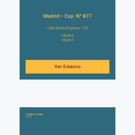
Madrid – Exp. Nº 877
Calle Santa Engracia, 130
Madrid
Madrid
Ver Estanco
Código Postal:
28003