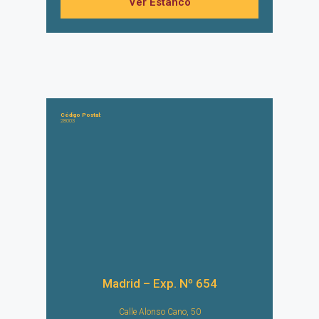
Ver Estanco
Código Postal:
28003
Madrid – Exp. Nº 654
Calle Alonso Cano, 50