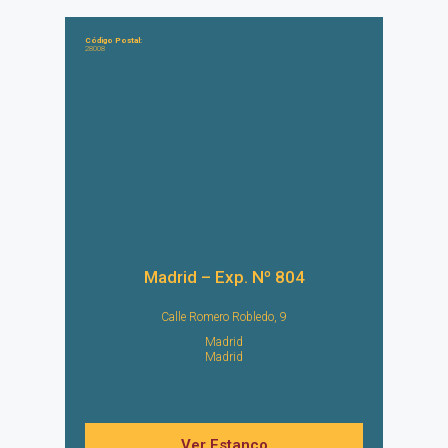
Código Postal:
28008
Madrid – Exp. Nº 804
Calle Romero Robledo, 9
Madrid
Madrid
Ver Estanco