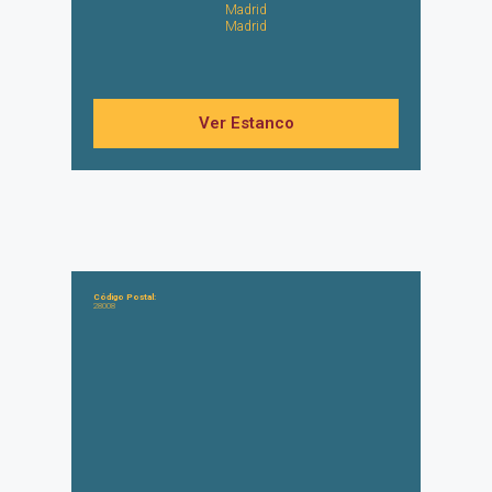
Madrid
Madrid
Ver Estanco
Código Postal:
28008