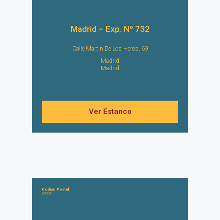
Madrid – Exp. Nº 732
Calle Martin De Los Heros, 69
Madrid
Madrid
Ver Estanco
Código Postal:
28008