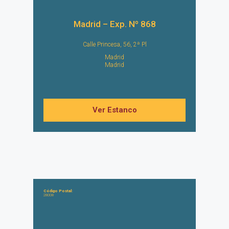
Madrid – Exp. Nº 868
Calle Princesa, 56, 2ª Pl
Madrid
Madrid
Ver Estanco
Código Postal:
28008