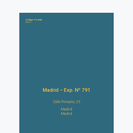
Código Postal:
28003
Madrid – Exp. Nº 791
Calle Ponzano, 25
Madrid
Madrid