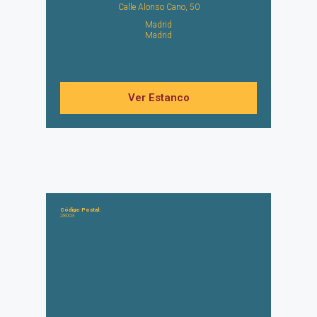
Calle Alonso Cano, 50
Madrid
Madrid
Ver Estanco
Código Postal:
28003