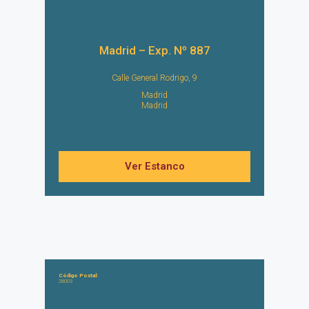
Madrid – Exp. Nº 887
Calle General Rodrigo, 9
Madrid
Madrid
Ver Estanco
Código Postal:
28003