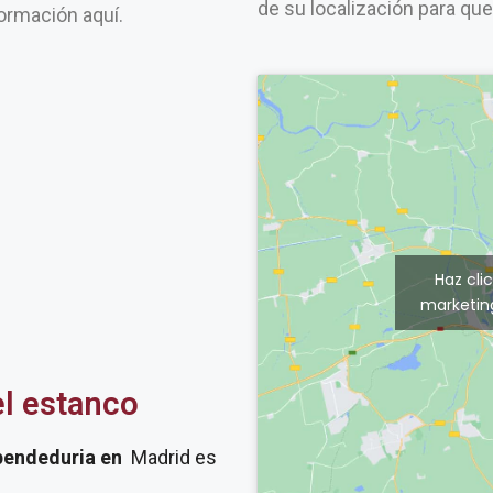
de su localización para qu
ormación aquí.
Haz cli
marketing
el estanco
pendeduria
en
Madrid es