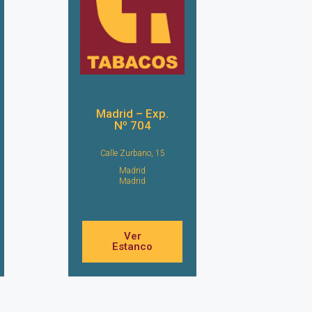
Madrid – Exp.
Nº 704
Calle Zurbano, 15
Madrid
Madrid
Ver
Estanco