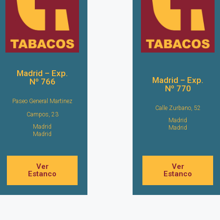
Madrid – Exp.
Madrid – Exp.
Nº 766
Nº 770
Paseo General Martinez
Calle Zurbano, 52
Campos, 23
Madrid
Madrid
Madrid
Madrid
Ver
Ver
Estanco
Estanco