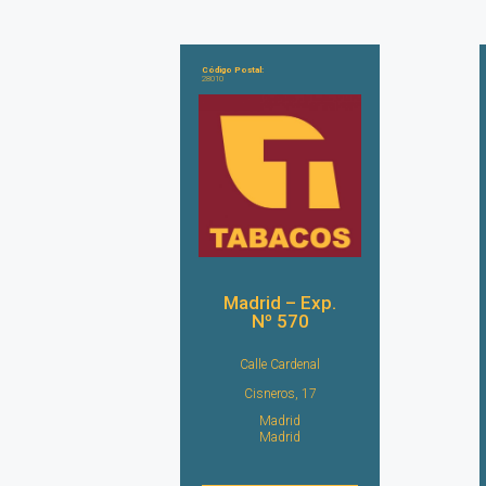
Código Postal:
28010
Madrid – Exp.
Nº 570
Calle Cardenal
Cisneros, 17
Madrid
Madrid