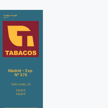
Código Postal:
28010
Madrid – Exp.
Nº 576
Calle Viriato, 33
Madrid
Madrid