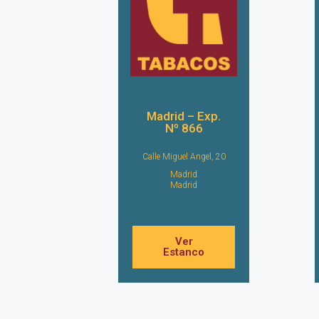
Madrid – Exp.
Nº 866
Calle Miguel Angel, 20
Madrid
Madrid
Ver
Estanco