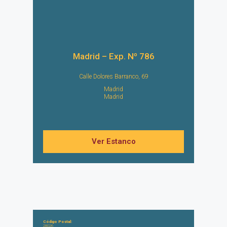
Madrid – Exp. Nº 786
Calle Dolores Barranco, 69
Madrid
Madrid
Ver Estanco
Código Postal:
28026