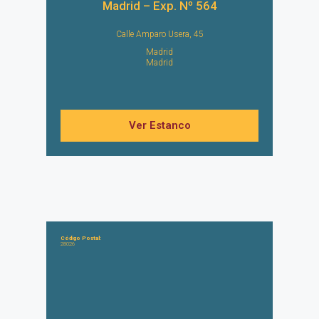
Madrid – Exp. Nº 564
Calle Amparo Usera, 45
Madrid
Madrid
Ver Estanco
Código Postal:
28026