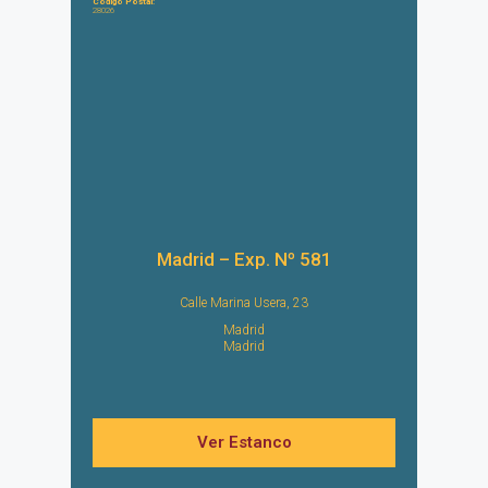
Código Postal:
28026
Madrid – Exp. Nº 581
Calle Marina Usera, 23
Madrid
Madrid
Ver Estanco