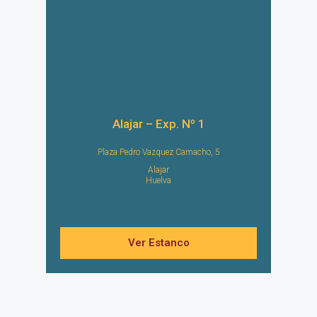
Alajar – Exp. Nº 1
Plaza Pedro Vazquez Camacho, 5
Alajar
Huelva
Ver Estanco