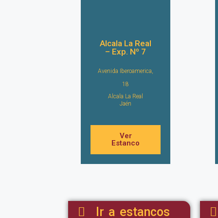
Alcala La Real
– Exp. Nº 7
Avenida Iberoamerica,
18
Alcala La Real
Jaén
Ver
Estanco
Ir a estancos