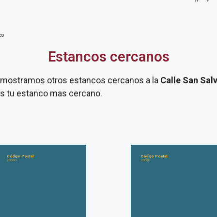
co
Estancos cercanos
te mostramos otros estancos cercanos a la
Calle San Sal
mos tu estanco mas cercano.
Código Postal:
Código Postal:
23680
23680