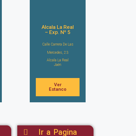
Alcala La Real
– Exp. Nº 5
Calle Carrera De Las
Mercedes, 23
Alcala La Real
Jaén
Ver
Estanco
Ir a Pagina