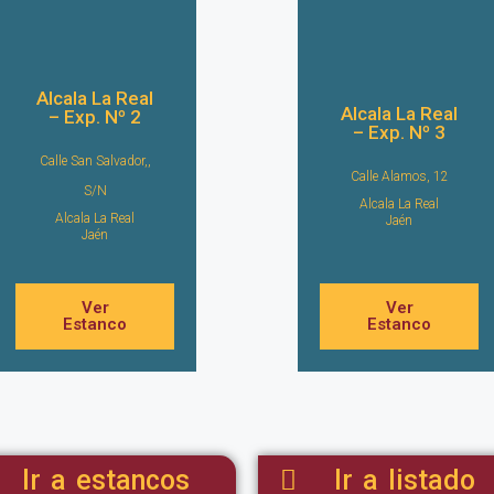
Alcala La Real
Alcala La Real
– Exp. Nº 2
– Exp. Nº 3
Calle San Salvador,,
Calle Alamos, 12
S/N
Alcala La Real
Alcala La Real
Jaén
Jaén
Ver
Ver
Estanco
Estanco
Ir a estancos
Ir a listado