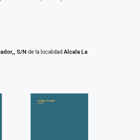
vador,, S/N
de la localidad
Alcala La
Código Postal:
23680