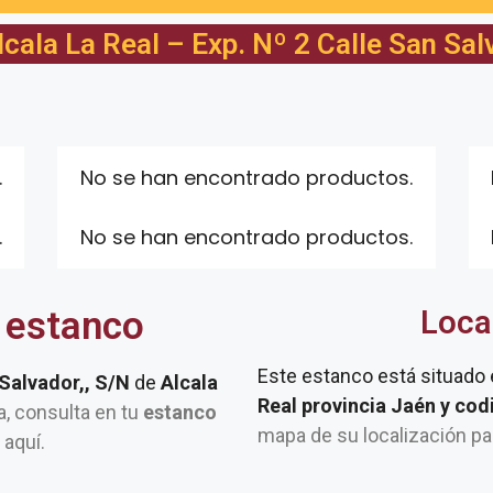
cala La Real – Exp. Nº 2 Calle San Sal
.
No se han encontrado productos.
.
No se han encontrado productos.
 estanco
Loca
Este estanco está situado
 Salvador,, S/N
de
Alcala
Real provincia Jaén y co
ca, consulta en tu
estanco
mapa de su localización pa
 aquí.