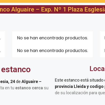
nco Alguaire – Exp. Nº 1 Plaza Esglesi
.
No se han encontrado productos.
.
No se han encontrado productos.
 estanco
Loca
Este estanco está situado
lesia, 24
de
Alguaire –
provincia Lleida y codigo
lta en tu
estanco cerca
su
de su localización para qu