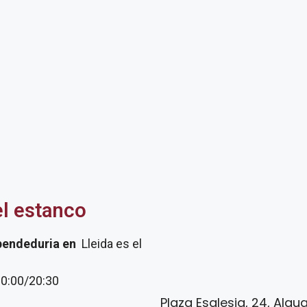
el estanco
pendeduria
en
Lleida es el
20:00/20:30
Plaza Esglesia, 24, Algua