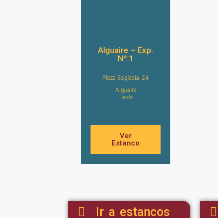
Alguaire – Exp.
Nº 1
Plaza Esglesia, 24
Alguaire
Lleida
Ver
Estanco
Ir a estancos