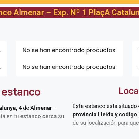
nco Almenar – Exp. Nº 1 PlaçA Catalun
.
No se han encontrado productos.
.
No se han encontrado productos.
 estanco
Loca
Este estanco está situado
alunya, 4
de
Almenar –
provincia Lleida y codigo
lta en tu
estanco cerca
su
de su localización para qu