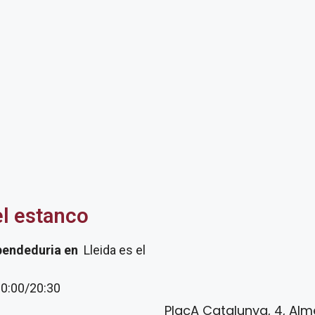
el estanco
pendeduria
en
Lleida es el
20:00/20:30
PlaçA Catalunya, 4, Alme