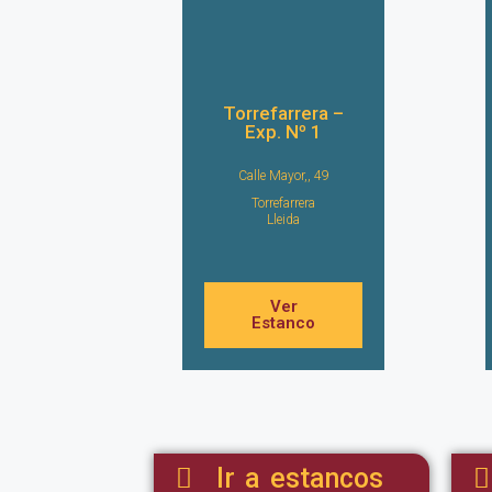
Torrefarrera –
Exp. Nº 1
Calle Mayor,, 49
Torrefarrera
Lleida
Ver
Estanco
Ir a estancos