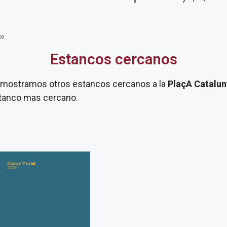
co
Estancos cercanos
te mostramos otros estancos cercanos a la
PlaçA Catalun
estanco mas cercano.
Código Postal:
25126