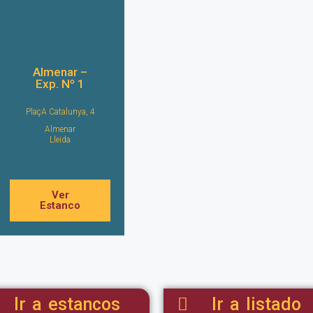
Almenar –
Exp. Nº 1
PlaçA Catalunya, 4
Almenar
Lleida
Ver
Estanco
Ir a estancos
Ir a listado