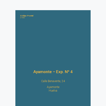
Código Postal:
21400
Ayamonte – Exp. Nº 4
Calle Benavente, 24
Ayamonte
Huelva