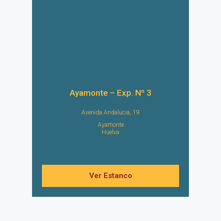
Ayamonte – Exp. Nº 3
Avenida Andalucia, 19
Ayamonte
Huelva
Ver Estanco