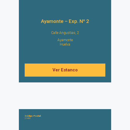
Ayamonte – Exp. Nº 2
Calle Angustias, 2
Ayamonte
Huelva
Ver Estanco
Código Postal:
21400