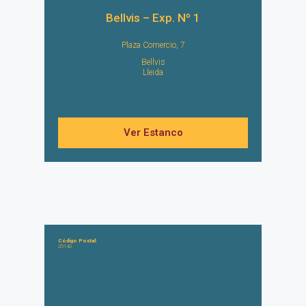
Bellvis – Exp. Nº 1
Plaza Comercio, 7
Bellvis
Lleida
Ver Estanco
Código Postal:
25142