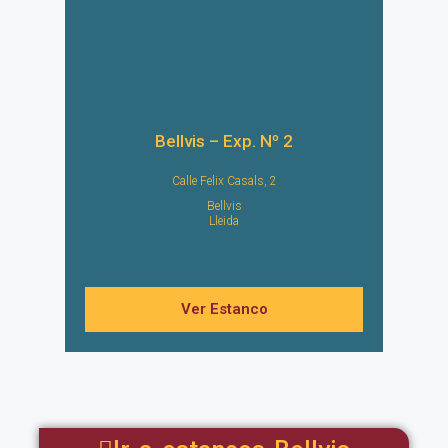
Bellvis – Exp. Nº 2
Calle Felix Casals, 2
Bellvis
Lleida
Ver Estanco