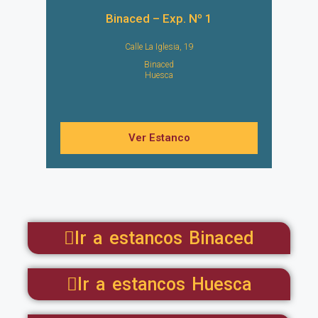
Binaced – Exp. Nº 1
Calle La Iglesia, 19
Binaced
Huesca
Ver Estanco
Ir a estancos Binaced
Ir a estancos Huesca