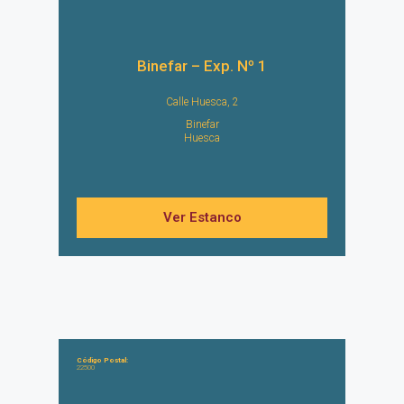
Binefar – Exp. Nº 1
Calle Huesca, 2
Binefar
Huesca
Ver Estanco
Código Postal:
22500