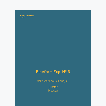
Código Postal:
22500
Binefar – Exp. Nº 3
Calle Mariano De Pano, 43
Binefar
Huesca