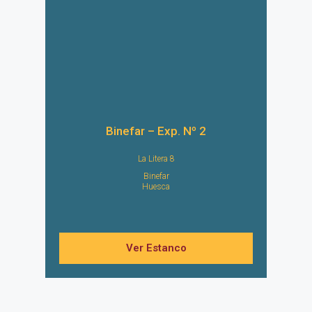
Binefar – Exp. Nº 2
La Litera 8
Binefar
Huesca
Ver Estanco