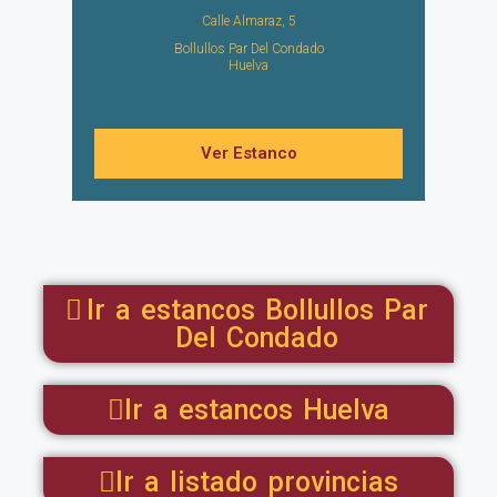
Calle Almaraz, 5
Bollullos Par Del Condado
Huelva
Ver Estanco
Ir a estancos Bollullos Par
Del Condado
Ir a estancos Huelva
Ir a listado provincias