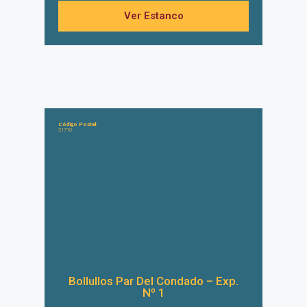
Ver Estanco
Código Postal:
21710
Bollullos Par Del Condado – Exp.
Nº 1