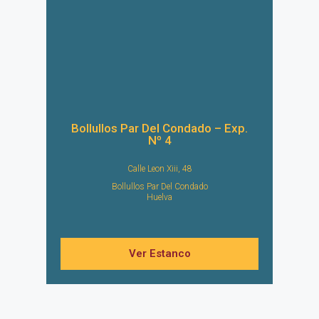
Bollullos Par Del Condado – Exp.
Nº 4
Calle Leon Xiii, 48
Bollullos Par Del Condado
Huelva
Ver Estanco