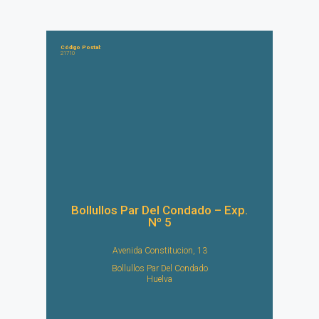
Código Postal:
21710
Bollullos Par Del Condado – Exp.
Nº 5
Avenida Constitucion, 13
Bollullos Par Del Condado
Huelva