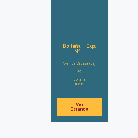
Boltaña – Exp.
Nº 1
Avenida Ordesa (De),
29
Boltaña
Huesca
Ver
Estanco