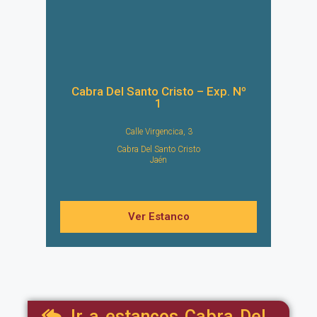
Cabra Del Santo Cristo – Exp. Nº
1
Calle Virgencica, 3
Cabra Del Santo Cristo
Jaén
Ver Estanco
Ir a estancos Cabra Del