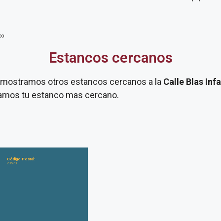
co
Estancos cercanos
te mostramos otros estancos cercanos a la
Calle Blas Inf
itamos tu estanco mas cercano.
Código Postal:
23670