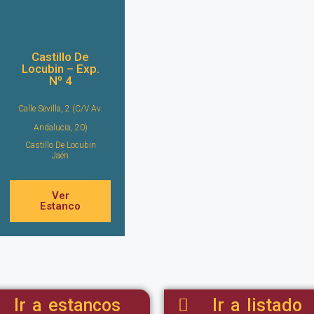
Castillo De
Locubin – Exp.
Nº 4
Calle Sevilla, 2 (C/V Av.
Andalucia, 20)
Castillo De Locubin
Jaén
Ver
Estanco
Ir a estancos
Ir a listado