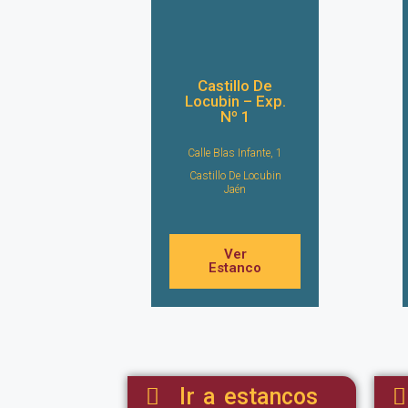
Castillo De
Locubin – Exp.
Nº 1
Calle Blas Infante, 1
Castillo De Locubin
Jaén
Ver
Estanco
Ir a estancos