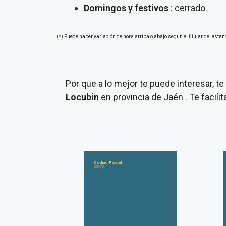
Domingos y festivos
: cerrado.
(*) Puede haber variación de hora arriba o abajo segun el titular del estan
Por que a lo mejor te puede interesar, 
Locubin
en provincia de Jaén . Te facil
Código Postal:
23670