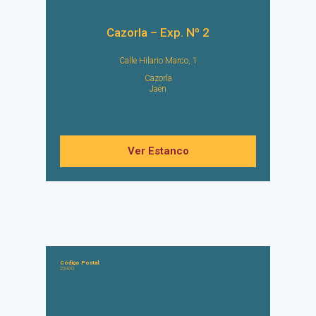
Cazorla – Exp. Nº 2
Calle Hilario Marco, 1
Cazorla
Jaén
Ver Estanco
Código Postal:
23470