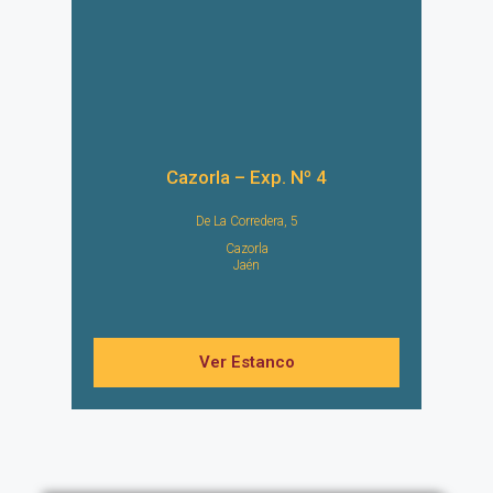
Cazorla – Exp. Nº 4
De La Corredera, 5
Cazorla
Jaén
Ver Estanco