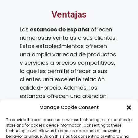
Ventajas
Los
estancos de España
ofrecen
numerosas ventajas a sus clientes.
Estos establecimientos ofrecen
una amplia variedad de productos
y servicios a precios competitivos,
lo que les permite ofrecer a sus
clientes una excelente relación
calidad-precio. Además, los
estancos ofrecen una atención
personalizada a sus clientes, lo que
Manage Cookie Consent
les permite ofrecer un servicio de
calidad. Por último, los estancos
To provide the best experiences, we use technologies like cookies to
store and/or access device information. Consenting to these
ofrecen una amplia variedad de
technologies will allow us to process data such as browsing
productos y servicios, lo que les
behavior or unique IDs on this site. Not consenting or withdrawing