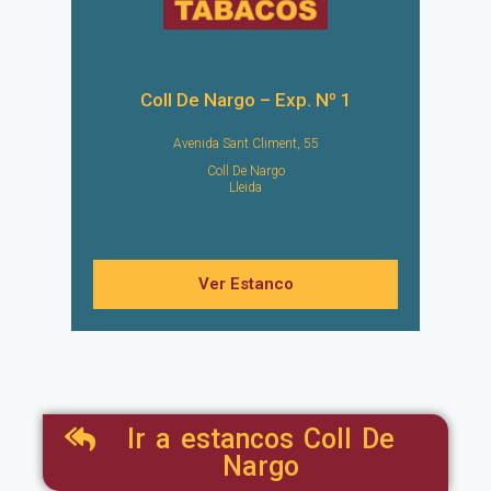
Coll De Nargo – Exp. Nº 1
Avenida Sant Climent, 55
Coll De Nargo
Lleida
Ver Estanco
Ir a estancos Coll De
Nargo