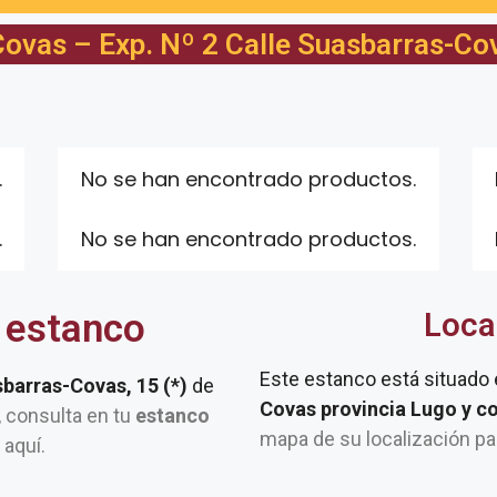
ovas – Exp. Nº 2 Calle Suasbarras-Cov
.
No se han encontrado productos.
.
No se han encontrado productos.
 estanco
Loca
Este estanco está situado
sbarras-Covas, 15 (*)
de
Covas provincia Lugo y c
a, consulta en tu
estanco
mapa de su localización pa
 aquí.