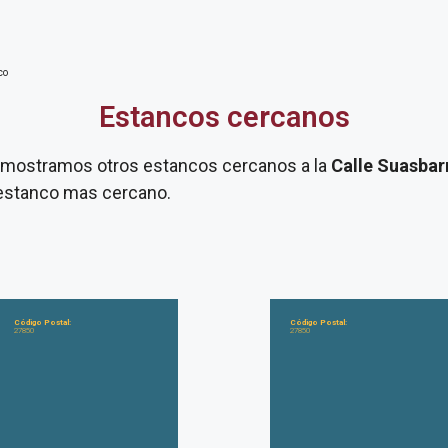
co
Estancos cercanos
te mostramos otros estancos cercanos a la
Calle Suasbar
u estanco mas cercano.
Código Postal:
Código Postal:
27850
27850