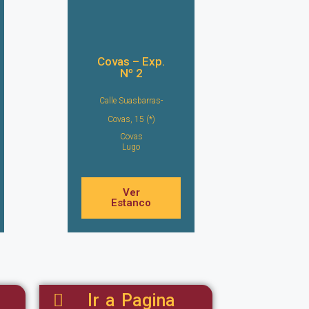
Covas – Exp.
Nº 2
Calle Suasbarras-
Covas, 15 (*)
Covas
Lugo
Ver
Estanco
Ir a Pagina