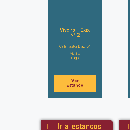
Viveiro – Exp.
Nº 2
Calle Pastor Diaz, 34
Viveiro
Lugo
Ver
Estanco
Ir a estancos