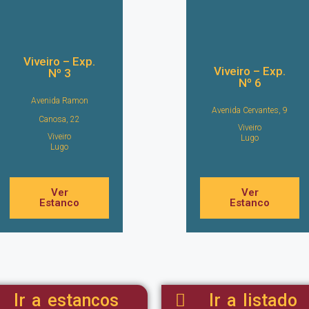
Viveiro – Exp.
Viveiro – Exp.
Nº 3
Nº 6
Avenida Ramon
Avenida Cervantes, 9
Canosa, 22
Viveiro
Viveiro
Lugo
Lugo
Ver
Ver
Estanco
Estanco
Ir a estancos
Ir a listado