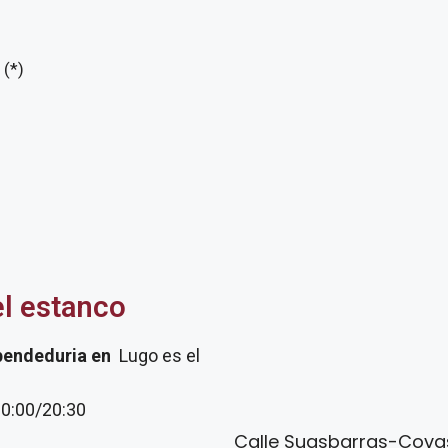
 (*)
el estanco
pendeduria
en
Lugo es el
20:00/20:30
Calle Suasbarras-Covas,