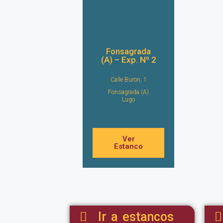
Fonsagrada
(A) – Exp. Nº 2
Calle Buron, 1
Fonsagrada (A)
Lugo
Ver
Estanco
Ir a estancos