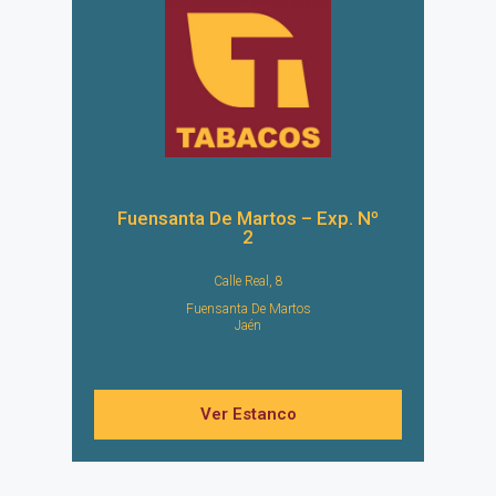
Fuensanta De Martos – Exp. Nº
2
Calle Real, 8
Fuensanta De Martos
Jaén
Ver Estanco