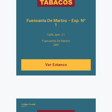
Fuensanta De Martos – Exp. Nº
1
Calle Jaen, 21
Fuensanta De Martos
Jaén
Ver Estanco
Código Postal:
23610