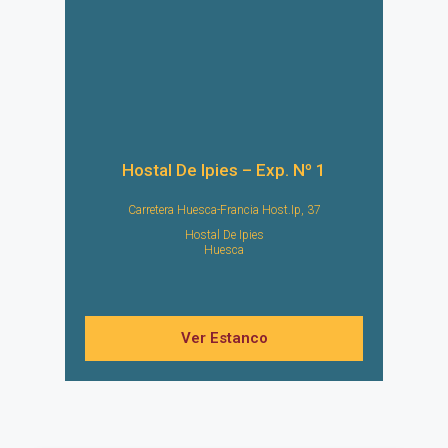
Hostal De Ipies – Exp. Nº 1
Carretera Huesca-Francia Host.Ip, 37
Hostal De Ipies
Huesca
Ver Estanco