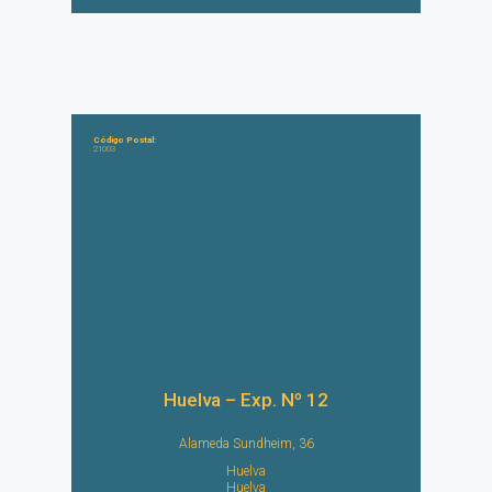
Código Postal:
21003
Huelva – Exp. Nº 12
Alameda Sundheim, 36
Huelva
Huelva