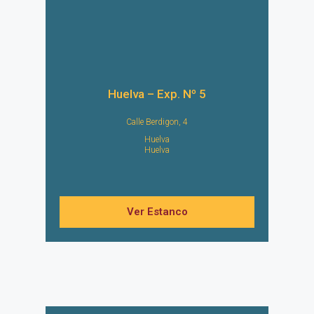
Huelva – Exp. Nº 5
Calle Berdigon, 4
Huelva
Huelva
Ver Estanco