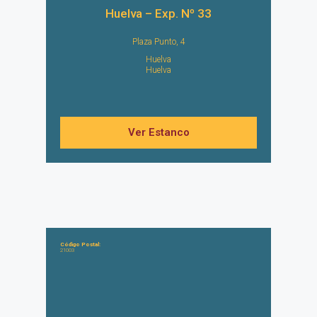
Huelva – Exp. Nº 33
Plaza Punto, 4
Huelva
Huelva
Ver Estanco
Código Postal:
21003