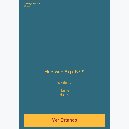
Código Postal:
21003
Huelva – Exp. Nº 9
De Italia, 75
Huelva
Huelva
Ver Estanco