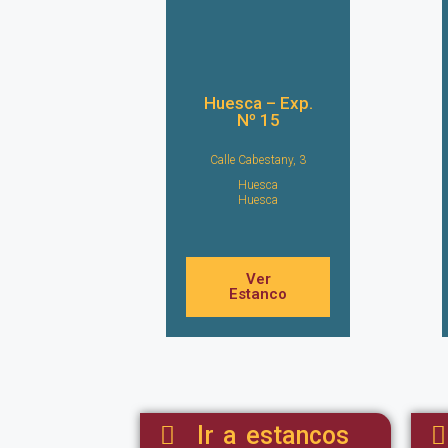
Huesca – Exp.
Nº 15
Calle Cabestany, 3
Huesca
Huesca
Ver
Estanco
Ir a estancos