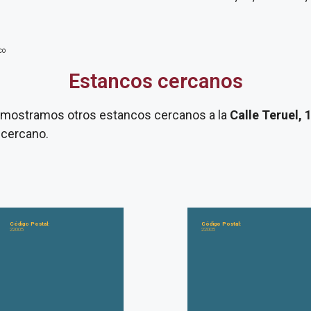
co
Estancos cercanos
te mostramos otros estancos cercanos a la
Calle Teruel, 
 cercano.
Código Postal:
Código Postal:
22005
22005