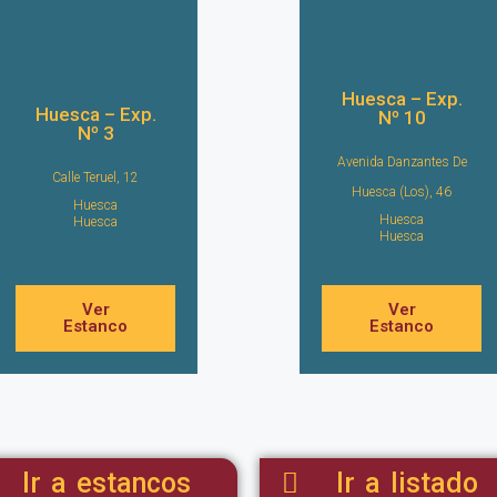
Huesca – Exp.
Huesca – Exp.
Nº 10
Nº 3
Avenida Danzantes De
Calle Teruel, 12
Huesca (Los), 46
Huesca
Huesca
Huesca
Huesca
Ver
Ver
Estanco
Estanco
Ir a estancos
Ir a listado