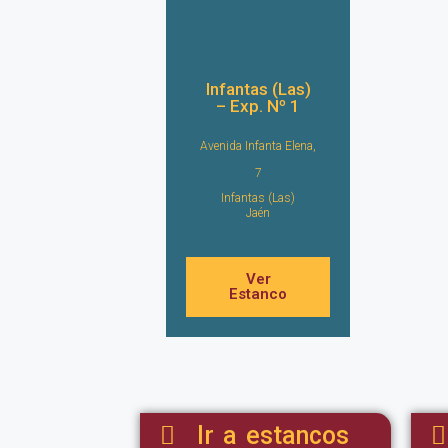
Infantas (Las)
– Exp. Nº 1
Avenida Infanta Elena,
7
Infantas (Las)
Jaén
Ver
Estanco
Ir a estancos