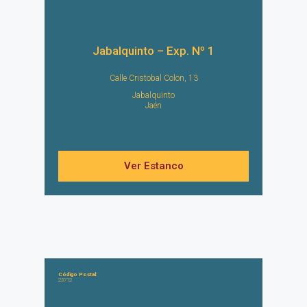
Jabalquinto – Exp. Nº 1
Calle Cristobal Colon, 13
Jabalquinto
Jaén
Ver Estanco
Código Postal:
23712