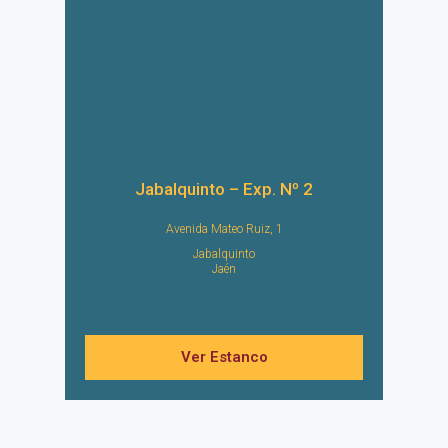
Jabalquinto – Exp. Nº 2
Avenida Mateo Ruiz, 1
Jabalquinto
Jaén
Ver Estanco