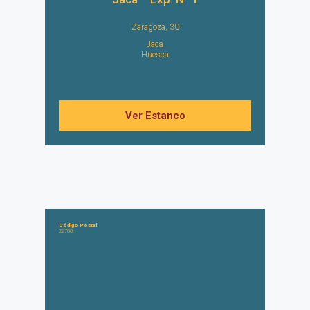
Zaragoza, 30
Jaca
Huesca
Ver Estanco
Código Postal:
22700