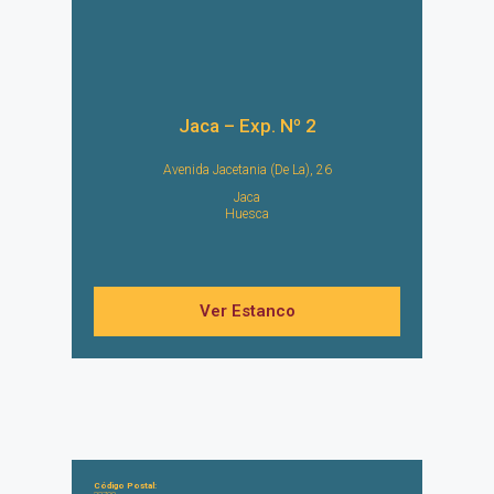
Jaca – Exp. Nº 2
Avenida Jacetania (De La), 26
Jaca
Huesca
Ver Estanco
Código Postal: