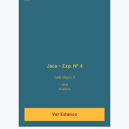
22700
Jaca – Exp. Nº 4
Calle Mayor, 5
Jaca
Huesca
Ver Estanco