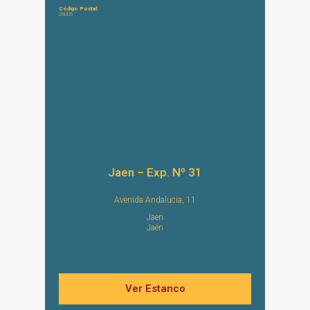
Código Postal:
23005
Jaen – Exp. Nº 31
Avenida Andalucia, 11
Jaen
Jaén
Ver Estanco