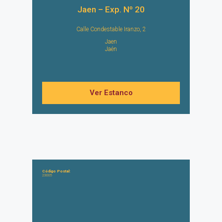
Jaen – Exp. Nº 20
Calle Condestable Iranzo, 2
Jaen
Jaén
Ver Estanco
Código Postal:
23005