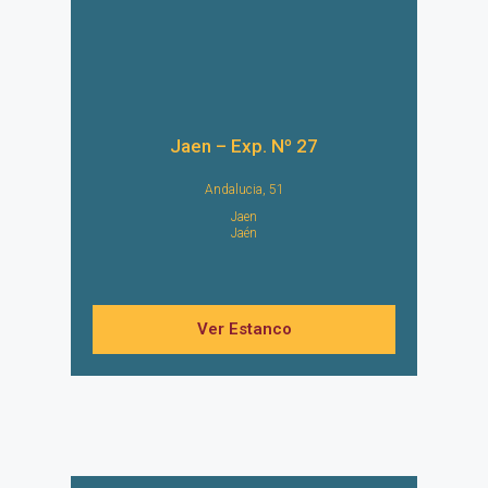
Jaen – Exp. Nº 27
Andalucia, 51
Jaen
Jaén
Ver Estanco