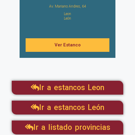
Av. Mariano Andres, 64
Leon
León
Ver Estanco
Ir a estancos Leon
Ir a estancos León
Ir a listado provincias