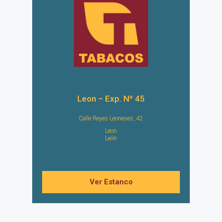
Leon – Exp. Nº 45
Calle Reyes Leoneses, 42
Leon
León
Ver Estanco