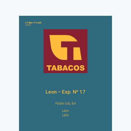
Código Postal:
24008
Leon – Exp. Nº 17
Padre Isla, 84
Leon
León