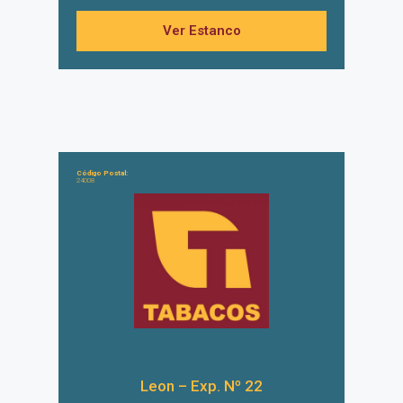
Ver Estanco
Código Postal:
24008
Leon – Exp. Nº 22