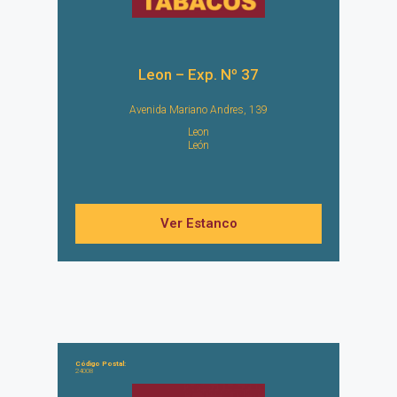
Leon – Exp. Nº 37
Avenida Mariano Andres, 139
Leon
León
Ver Estanco
Código Postal:
24008