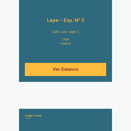
Lepe – Exp. Nº 5
Calle Juan Lepe, 5
Lepe
Huelva
Ver Estanco
Código Postal:
21440