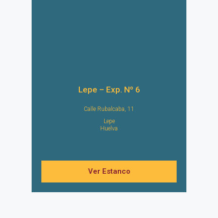
Lepe – Exp. Nº 6
Calle Rubalcaba, 11
Lepe
Huelva
Ver Estanco