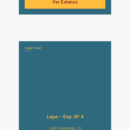
Ver Estanco
Código Postal:
21440
Lepe – Exp. Nº 4
Calle Fuentevieja,, 20