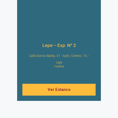
Lepe – Exp. Nº 2
Calle Alonso Barba, 41 - Apto. Correos, 70, -
Lepe
Huelva
Ver Estanco