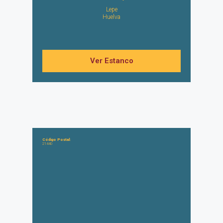
Lepe
Huelva
Ver Estanco
Código Postal:
21440