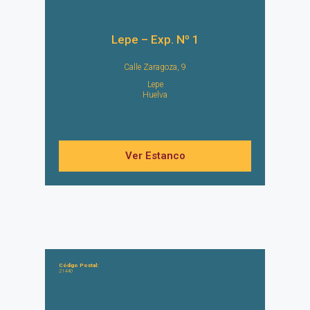
Lepe – Exp. Nº 1
Calle Zaragoza, 9
Lepe
Huelva
Ver Estanco
Código Postal:
21440