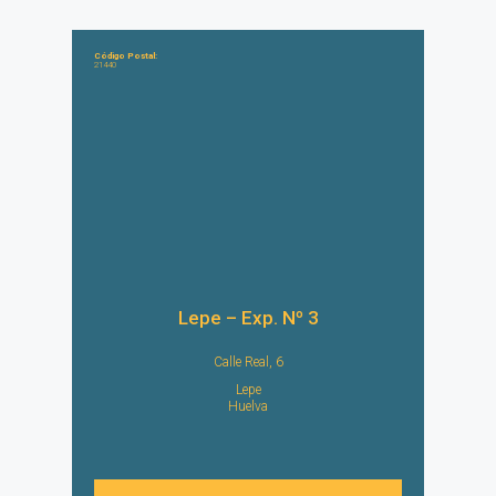
Código Postal:
21440
Lepe – Exp. Nº 3
Calle Real, 6
Lepe
Huelva