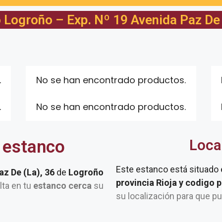
 Logroño – Exp. Nº 19 Avenida Paz De 
.
No se han encontrado productos.
.
No se han encontrado productos.
 estanco
Loca
Este estanco está situado
az De (La), 36
de
Logroño
provincia Rioja y codigo 
lta en tu
estanco cerca
su
su localización para que p