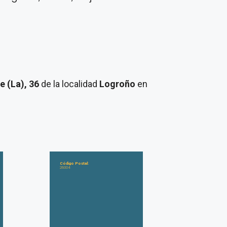
e (La), 36
de la localidad
Logroño
en
Código Postal:
26004