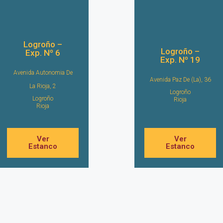
Logroño –
Logroño –
Exp. Nº 6
Exp. Nº 19
Avenida Autonomia De
Avenida Paz De (La), 36
La Rioja, 2
Logroño
Logroño
Rioja
Rioja
Ver
Ver
Estanco
Estanco