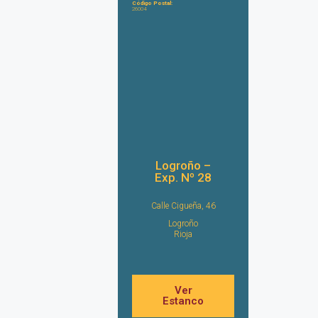
Código Postal:
26004
Logroño –
Exp. Nº 28
Calle Cigueña, 46
Logroño
Rioja
Ver
Estanco