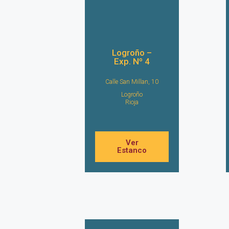
Logroño –
Exp. Nº 4
Calle San Millan, 10
Logroño
Rioja
Ver
Estanco