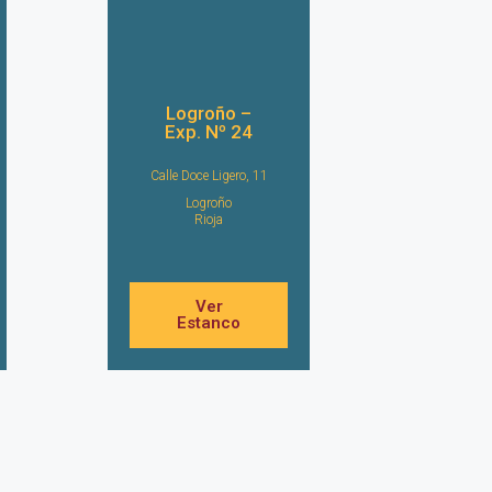
Logroño –
Exp. Nº 24
Calle Doce Ligero, 11
Logroño
Rioja
Ver
Estanco