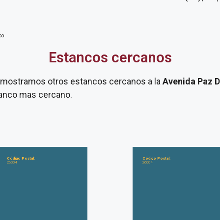
co
Estancos cercanos
te mostramos otros estancos cercanos a la
Avenida Paz D
stanco mas cercano.
Código Postal:
Código Postal:
26004
26004