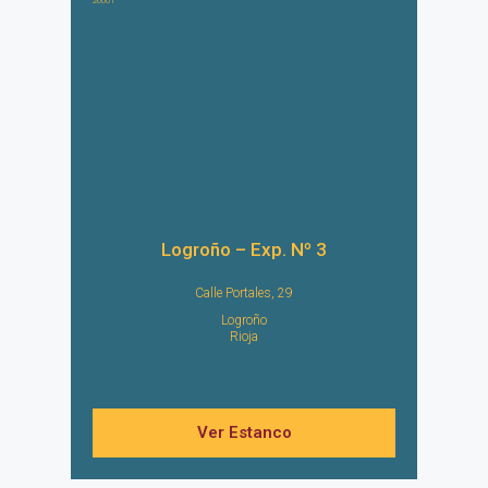
26001
Logroño – Exp. Nº 3
Calle Portales, 29
Logroño
Rioja
Ver Estanco