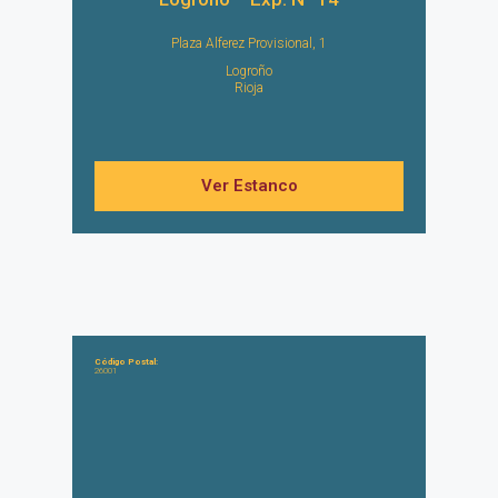
Plaza Alferez Provisional, 1
Logroño
Rioja
Ver Estanco
Código Postal:
26001