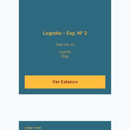
Logroño – Exp. Nº 2
Gran Via, 43
Logroño
Rioja
Ver Estanco
Código Postal: