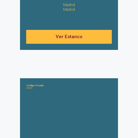
Madrid
Madrid
Ver Estanco
Código Postal:
28039