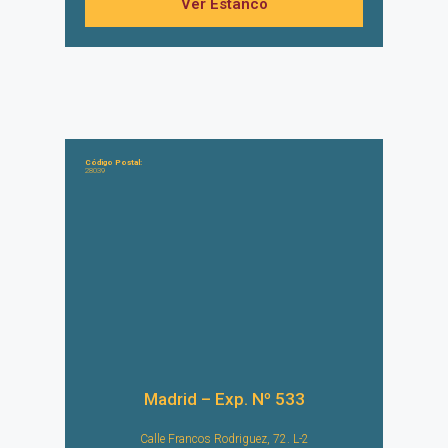
Ver Estanco
Código Postal:
28039
Madrid – Exp. Nº 533
Calle Francos Rodriguez, 72. L-2