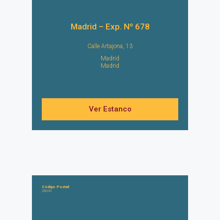
Madrid – Exp. Nº 678
Calle Artajona, 13
Madrid
Madrid
Ver Estanco
Código Postal:
28039