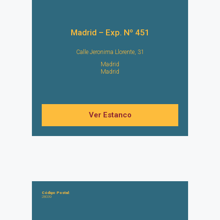
Madrid – Exp. Nº 451
Calle Jeronima Llorente, 31
Madrid
Madrid
Ver Estanco
Código Postal:
28039