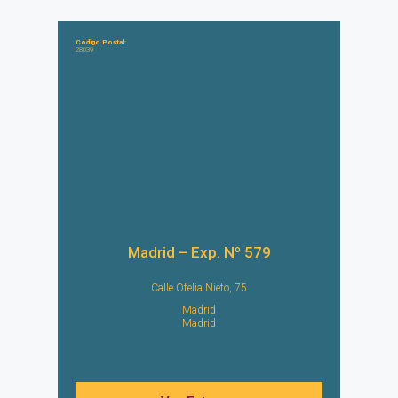
Código Postal:
28039
Madrid – Exp. Nº 579
Calle Ofelia Nieto, 75
Madrid
Madrid