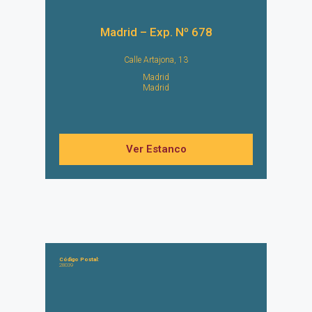
Madrid – Exp. Nº 678
Calle Artajona, 13
Madrid
Madrid
Ver Estanco
Código Postal:
28039