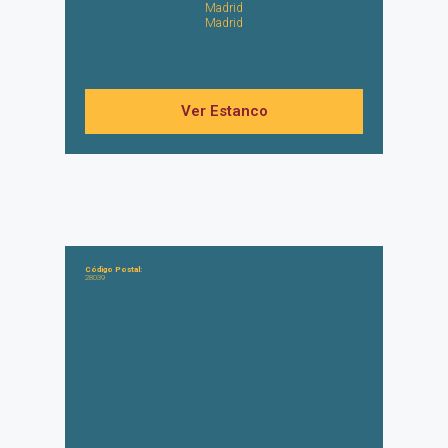
Madrid
Madrid
Ver Estanco
Código Postal:
28039