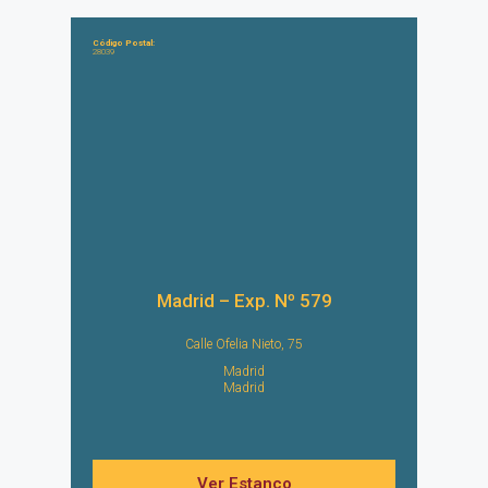
Código Postal:
28039
Madrid – Exp. Nº 579
Calle Ofelia Nieto, 75
Madrid
Madrid
Ver Estanco