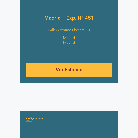
Madrid – Exp. Nº 451
Calle Jeronima Llorente, 31
Madrid
Madrid
Ver Estanco
Código Postal:
28039