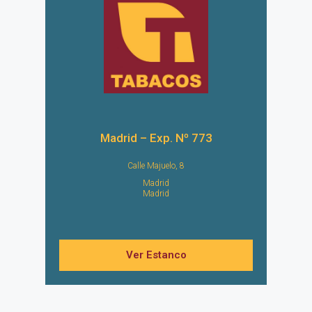
Madrid – Exp. Nº 773
Calle Majuelo, 8
Madrid
Madrid
Ver Estanco