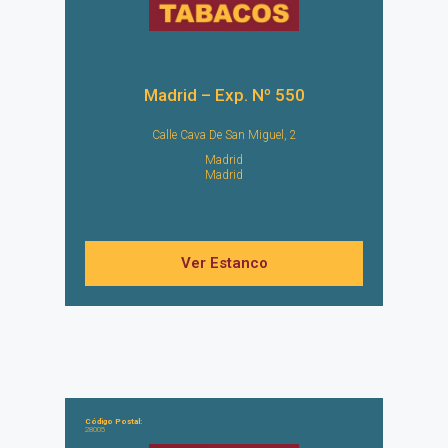
Madrid – Exp. Nº 550
Calle Cava De San Miguel, 2
Madrid
Madrid
Ver Estanco
Código Postal:
28005