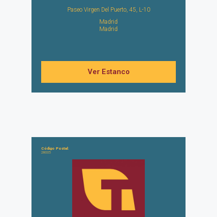
Paseo Virgen Del Puerto, 45, L-10
Madrid
Madrid
Ver Estanco
Código Postal:
28005