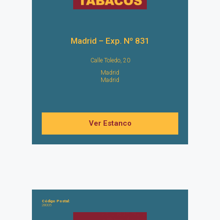
Madrid – Exp. Nº 831
Calle Toledo, 20
Madrid
Madrid
Ver Estanco
Código Postal:
28005