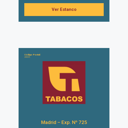
Ver Estanco
Código Postal:
28005
Madrid – Exp. Nº 725