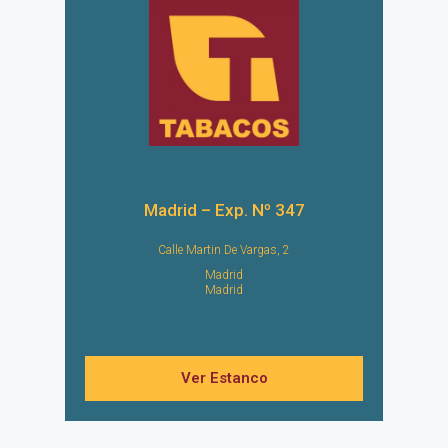
Madrid – Exp. Nº 347
Calle Martin De Vargas, 2
Madrid
Madrid
Ver Estanco