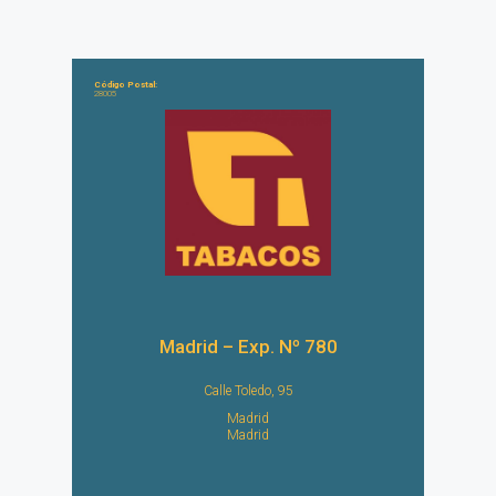
Código Postal:
28005
Madrid – Exp. Nº 780
Calle Toledo, 95
Madrid
Madrid